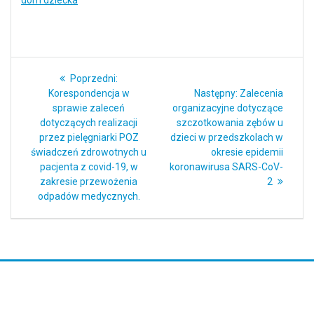
dom dziecka
Nawigacja
Poprzedni
Poprzedni:
wpisu
wpis:
Następny
Korespondencja w
Następny:
Zalecenia
wpis:
sprawie zaleceń
organizacyjne dotyczące
dotyczących realizacji
szczotkowania zębów u
przez pielęgniarki POZ
dzieci w przedszkolach w
świadczeń zdrowotnych u
okresie epidemii
pacjenta z covid-19, w
koronawirusa SARS-CoV-
zakresie przewożenia
2
odpadów medycznych.