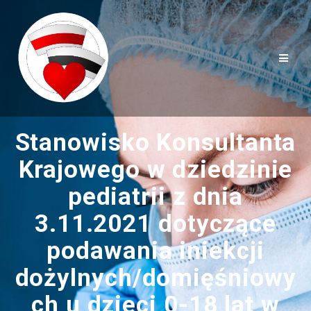
Przejdź
do
treści
Stanowisko Konsultanta
Krajowego w dziedzinie
pediatrii z dnia
3.11.2021 dotyczące
podawania iniekcji
dożylnych/domięśniowy
ch u dzieci 0-18 lat w