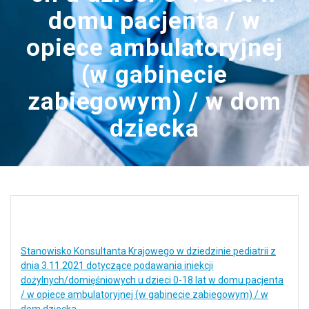
domu pacjenta / w
opiece ambulatoryjnej
(w gabinecie
zabiegowym) / w dom
dziecka
Stanowisko Konsultanta Krajowego w dziedzinie pediatrii z
dnia 3.11.2021 dotyczące podawania iniekcji
dożylnych/domięśniowych u dzieci 0-18 lat w domu pacjenta
/ w opiece ambulatoryjnej (w gabinecie zabiegowym) / w