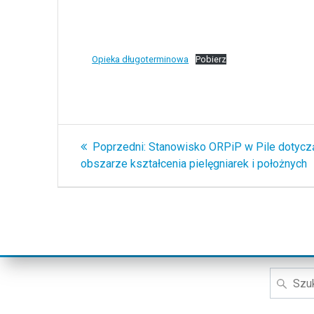
Opieka długoterminowa
Pobierz
Nawigacja
Poprzedni
Poprzedni:
Stanowisko ORPiP w Pile dotyc
wpisu
wpis:
obszarze kształcenia pielęgniarek i położnych
Szukaj: