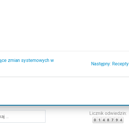
zące zmian systemowych w
Następn
Następny:
Recepty
wpis:
Licznik odwiedzin: