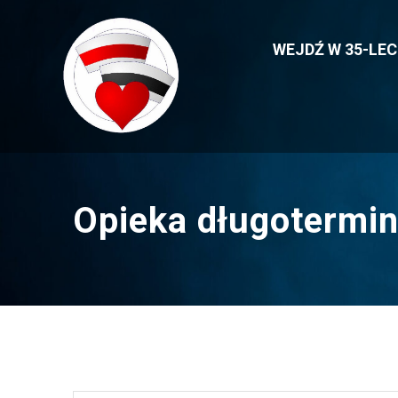
Przejdź
do
WEJDŹ W 35-LE
treści
Opieka długotermi