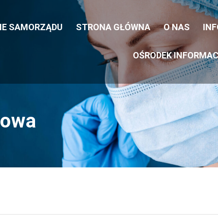
CIE SAMORZĄDU
STRONA GŁÓWNA
O NAS
IN
OŚRODEK INFORMAC
nowa