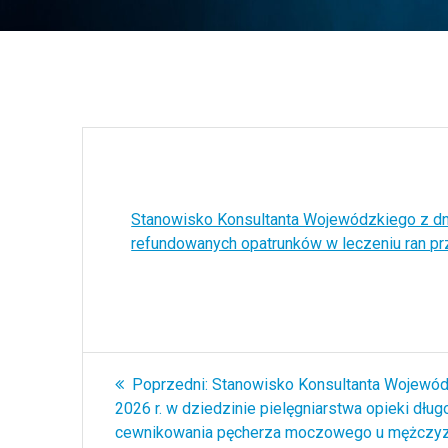
Stanowisko Konsultanta Wojewódzkiego z dni
refundowanych opatrunków w leczeniu ran 
Nawigacja
Poprzedni
Poprzedni:
Stanowisko Konsultanta Wojewódz
wpisu
wpis:
2026 r. w dziedzinie pielęgniarstwa opieki dłu
cewnikowania pęcherza moczowego u mężczyzn