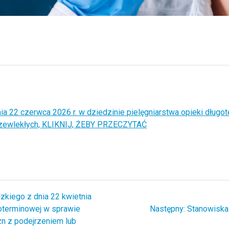
a 22 czerwca 2026 r. w dziedzinie pielęgniarstwa opieki długo
przewlekłych, KLIKNIJ, ŻEBY PRZECZYTAĆ
kiego z dnia 22 kwietnia
Następny
goterminowej w sprawie
Następny:
Stanowiska 
wpis:
 z podejrzeniem lub