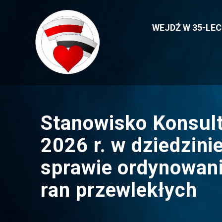
Przejdź
do
WEJDŹ W 35-LE
treści
Stanowisko Konsult
2026 r. w dziedzini
sprawie ordynowan
ran przewlekłych