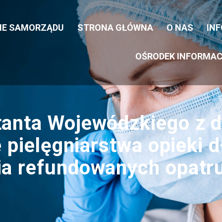
CIE SAMORZĄDU
STRONA GŁÓWNA
O NAS
IN
OŚRODEK INFORMAC
anta Wojewódzkiego z d
e pielęgniarstwa opieki
ia refundowanych opatr