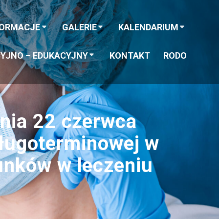
FORMACJE
GALERIE
KALENDARIUM
YJNO – EDUKACYJNY
KONTAKT
RODO
nia 22 czerwca
 długoterminowej w
unków w leczeniu