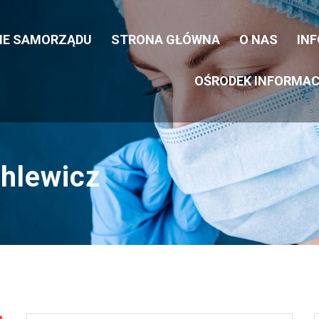
CIE SAMORZĄDU
STRONA GŁÓWNA
O NAS
IN
OŚRODEK INFORMAC
hlewicz