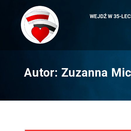
Przejdź
do
WEJDŹ W 35-LE
treści
Autor:
Zuzanna Mic